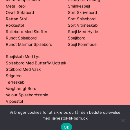
Metal Reol
Sminkespejl
Ovalt Sofabord
Sort Skrivebord
Rattan Stol
Sort Spisebord
Rokkestol
Sort Vitrineskab
Rullebord Med Skuffer
Spejl Med Hylde
Rundt Spisebord
Spejlbord
Rundt Marmor Spisebord
Spejl Kommode
Spejlskab Med Lys
Spisebord Med Butterfly Udtræk
Stålbord Med Vask
Stigereol
Tørreskab
Væghængt Bord
Velour Spisebordsstole
Vippestol
Vi bruger cookies for at sikre os du får den bedste oplevelse
Dette medie ejes og drives af Tropic Traffic LLC-FZ | The Meydan
med lænestol-til-børn.dk
Hotel, Grandstand, 6th floor, Nad Al Sheba | Dubai | UAE
Ok
Copyright © 2026 Lænestol Til Børn | All rights reserved