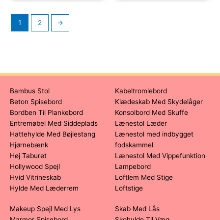
1
2
→
Bambus Stol
Kabeltromlebord
Beton Spisebord
Klædeskab Med Skydelåger
Bordben Til Plankebord
Konsolbord Med Skuffe
Entremøbel Med Siddeplads
Lænestol Læder
Hattehylde Med Bøjlestang
Lænestol med indbygget
Hjørnebænk
fodskammel
Høj Taburet
Lænestol Med Vippefunktion
Hollywood Spejl
Lampebord
Hvid Vitrineskab
Loftlem Med Stige
Hylde Med Læderrem
Loftstige
Makeup Spejl Med Lys
Skab Med Lås
Marmor Spisebord
Skohylde Til Væg