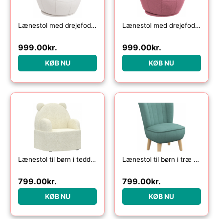
Lænestol med drejefod til børn i teddy polyester H48 cm – Hvid
Lænestol med drejefod til børn i teddy polyester H48 cm – Rosa
999.00
kr.
999.00
kr.
KØB NU
KØB NU
Lænestol til børn i teddy polyester H59 cm – Beige
Lænestol til børn i træ og velour H56,5 cm – Natur/Blågrøn
799.00
kr.
799.00
kr.
KØB NU
KØB NU