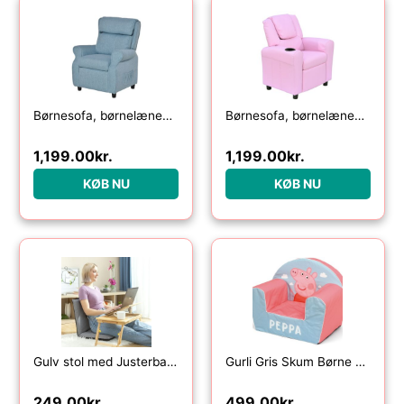
Børnesofa, børnelænestol med fodstøtte, armlæn, justerbar ryglæn, lænestol, børnesofa, stol, dagseng, børnesofa til 3-5-årige drenge og piger, blå
Børnesofa, børnelænestol med fodstøtte, armlæn, kopholdere, justerbar ryglæn, chaiselong, børnesofa, lænestol, børnesofa til 3-6-årige drenge og piger, pink
1,199.00
kr.
1,199.00
kr.
KØB NU
KØB NU
Gulv stol med Justerbart Ryglæn
Gurli Gris Skum Børne Lænestol
249.00
kr.
499.00
kr.