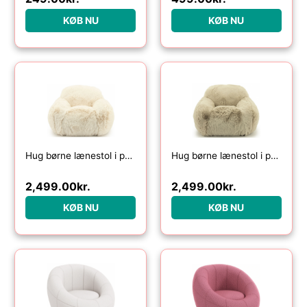
KØB NU
KØB NU
Hug børne lænestol i polyester plys H49 cm – Beige
Hug børne lænestol i polyester plys H49 cm – Taupe
2,499.00
kr.
2,499.00
kr.
KØB NU
KØB NU