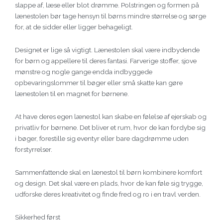
slappe af, læse eller blot drømme. Polstringen og formen på
lænestolen bør tage hensyn til børns mindre størrelse og sørge
for, at de sidder eller ligger behageligt.
Designet er lige så vigtigt. Lænestolen skal være indbydende
for børn og appellere til deres fantasi. Farverige stoffer, sjove
mønstre og nogle gange endda indbyggede
opbevaringslommer til bøger eller små skatte kan gøre
lænestolen til en magnet for børnene.
At have deres egen lænestol kan skabe en følelse af ejerskab og
privatliv for børnene. Det bliver et rum, hvor de kan fordybe sig
i bøger, forestille sig eventyr eller bare dagdrømme uden
forstyrrelser.
Sammenfattende skal en lænestol til børn kombinere komfort
og design. Det skal være en plads, hvor de kan føle sig trygge,
udforske deres kreativitet og finde fred og ro i en travl verden.
Sikkerhed først