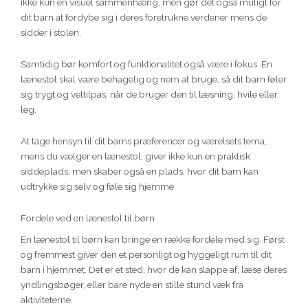
ikke kun en visuel sammenhæng, men gør det også muligt for
dit barn at fordybe sig i deres foretrukne verdener mens de
sidder i stolen.
Samtidig bør komfort og funktionalitet også være i fokus. En
lænestol skal være behagelig og nem at bruge, så dit barn føler
sig trygt og veltilpas, når de bruger den til læsning, hvile eller
leg.
At tage hensyn til dit barns præferencer og værelsets tema,
mens du vælger en lænestol, giver ikke kun en praktisk
siddeplads, men skaber også en plads, hvor dit barn kan
udtrykke sig selv og føle sig hjemme.
Fordele ved en lænestol til børn
En lænestol til børn kan bringe en række fordele med sig. Først
og fremmest giver den et personligt og hyggeligt rum til dit
barn i hjemmet. Det er et sted, hvor de kan slappe af, læse deres
yndlingsbøger, eller bare nyde en stille stund væk fra
aktiviteterne.