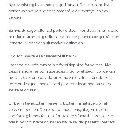
nye eventyr og hvile med en god fantasi. Det er et sted, hvor
barnet kan skabe sine egne oaser af ro og eventyr i en travl
verden.
Så hvis du søger efter det perfekte sted, hvor dit barn kan skabe
minder, drømme og udforske verdener gennem bøger, så er en
lænestol til børn den ultimative destination.
Hvorfor investere i en lænestol til børn?
Lænestole er ofte symbolske for afslapning for voksne. Ikke
desto mindre har børn ligeledes brug for et sted, hvor de kan
hvile, læse eller blot lade tankerne vandre frit. Lænestole til
børn er designet med en særlig opmærksomhed på deres
størrelse og krav.
En børns lænestol er mere end blot en miniatyrversion af
voksenmodellen. Den er skabt med hensyntagen til børns
komfort og behov for at udforske deres fantasi. Disse stole er
ofte blødt polstrede og har en størrelse, der passer til barnets