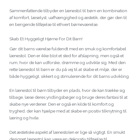
Sammenfattende tilbyder en lænestol til børn en kombination
af komfort, læselyst, uafhængighed og æstetik, der gør den til
en berigende tilføjelse til ethvert børneværelse.
Skab Et Hyggeligt Hjørne For Dit Barn!
Gør dit barns værelse fuldendt med en smuk og komfortabel
lænestol. Den er ikke blot et sted for afslapning, men også et
rum, hvor de kan udforske, drømme og udvikle sig. Med den
rette lænestol til børn er du på vej til at skabe et miljø, der er
både hyggeligt, sikkert og stimulerende for dit barns udvikling.
En lænestol til børn tilbyder en plads, hvor de kan trække sig
tilbage, læse deres yndlingsbøger og bruge deres fantasi til at
skabe nye verdener. Den er også en kilde til komfort og
tryghed, der kan hjælpe med at skabe en positiv tilknytning til
læring og hvile.
Det æstetiske aspekt af lænestolen er lige så vigtigt. En smukt
designet lænestol kan være en dekorativ tilføjelse til