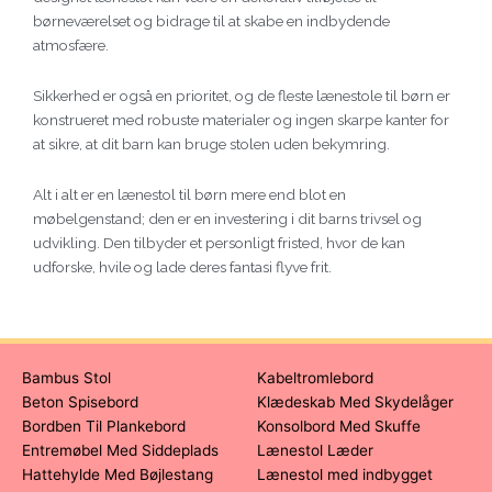
børneværelset og bidrage til at skabe en indbydende
atmosfære.
Sikkerhed er også en prioritet, og de fleste lænestole til børn er
konstrueret med robuste materialer og ingen skarpe kanter for
at sikre, at dit barn kan bruge stolen uden bekymring.
Alt i alt er en lænestol til børn mere end blot en
møbelgenstand; den er en investering i dit barns trivsel og
udvikling. Den tilbyder et personligt fristed, hvor de kan
udforske, hvile og lade deres fantasi flyve frit.
Bambus Stol
Kabeltromlebord
Beton Spisebord
Klædeskab Med Skydelåger
Bordben Til Plankebord
Konsolbord Med Skuffe
Entremøbel Med Siddeplads
Lænestol Læder
Hattehylde Med Bøjlestang
Lænestol med indbygget