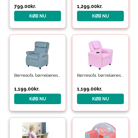
799.00
kr.
1,299.00
kr.
KØB NU
KØB NU
Børnesofa, børnelænestol med fodstøtte, armlæn, justerbar ryglæn, lænestol, børnesofa, stol, dagseng, børnesofa til 3-5-årige drenge og piger, blå
Børnesofa, børnelænestol med fodstøtte, armlæn, kopholdere, justerbar ryglæn, chaiselong, børnesofa, lænestol, børnesofa til 3-6-årige drenge og piger, pink
1,199.00
kr.
1,199.00
kr.
KØB NU
KØB NU