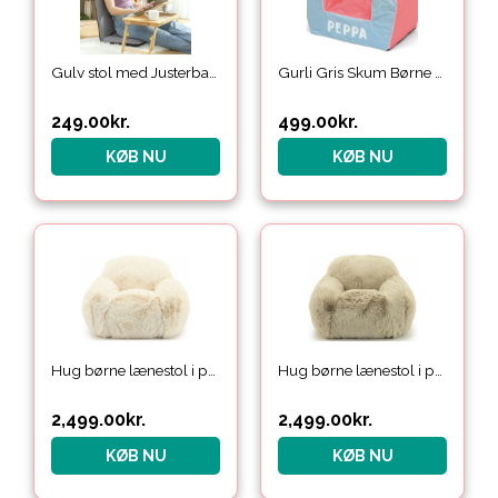
Gulv stol med Justerbart Ryglæn
Gurli Gris Skum Børne Lænestol
249.00
kr.
499.00
kr.
KØB NU
KØB NU
Hug børne lænestol i polyester plys H49 cm – Beige
Hug børne lænestol i polyester plys H49 cm – Taupe
2,499.00
kr.
2,499.00
kr.
KØB NU
KØB NU