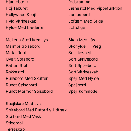
Hjørnebænk
fodskammel
Høj Taburet
Lænestol Med Vippefunktion
Hollywood Spejl
Lampebord
Hvid Vitrineskab
Loftlem Med Stige
Hylde Med Læderrem
Loftstige
Makeup Spejl Med Lys
Skab Med Lås
Marmor Spisebord
Skohylde Til Væg
Metal Reol
Sminkespejl
Ovalt Sofabord
Sort Skrivebord
Rattan Stol
Sort Spisebord
Rokkestol
Sort Vitrineskab
Rullebord Med Skuffer
Spejl Med Hylde
Rundt Spisebord
Spejlbord
Rundt Marmor Spisebord
Spejl Kommode
Spejlskab Med Lys
Spisebord Med Butterfly Udtræk
Stålbord Med Vask
Stigereol
Tørreskab