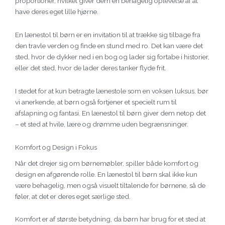
proportioner, hvilket giver dem en behagelig oplevelse af at
have deres eget lille hjørne.
En lænestol til børn er en invitation til at trække sig tilbage fra
den travle verden og finde en stund med ro. Det kan være det
sted, hvor de dykker ned i en bog og lader sig fortabe i historier,
eller det sted, hvor de lader deres tanker flyde frit.
I stedet for at kun betragte lænestole som en voksen luksus, bør
vi anerkende, at børn også fortjener et specielt rum til
afslapning og fantasi. En lænestol til børn giver dem netop det
– et sted at hvile, lære og drømme uden begrænsninger.
Komfort og Design i Fokus
Når det drejer sig om børnemøbler, spiller både komfort og
design en afgørende rolle. En lænestol til børn skal ikke kun
være behagelig, men også visuelt tiltalende for børnene, så de
føler, at det er deres eget særlige sted.
Komfort er af største betydning, da børn har brug for et sted at