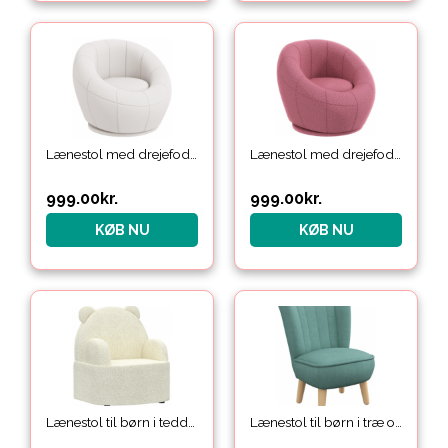
Lænestol med drejefod til børn i teddy polyester H48 cm – Hvid
Lænestol med drejefod til børn i teddy polyester H48 cm – Rosa
999.00
kr.
999.00
kr.
KØB NU
KØB NU
Lænestol til børn i teddy polyester H59 cm – Beige
Lænestol til børn i træ og velour H56,5 cm – Natur/Blågrøn