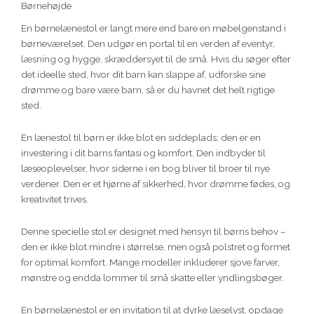
Børnehøjde
En børnelænestol er langt mere end bare en møbelgenstand i
børneværelset. Den udgør en portal til en verden af eventyr,
læsning og hygge, skræddersyet til de små. Hvis du søger efter
det ideelle sted, hvor dit barn kan slappe af, udforske sine
drømme og bare være barn, så er du havnet det helt rigtige
sted.
En lænestol til børn er ikke blot en siddeplads; den er en
investering i dit barns fantasi og komfort. Den indbyder til
læseoplevelser, hvor siderne i en bog bliver til broer til nye
verdener. Den er et hjørne af sikkerhed, hvor drømme fødes, og
kreativitet trives.
Denne specielle stol er designet med hensyn til børns behov –
den er ikke blot mindre i størrelse, men også polstret og formet
for optimal komfort. Mange modeller inkluderer sjove farver,
mønstre og endda lommer til små skatte eller yndlingsbøger.
En børnelænestol er en invitation til at dyrke læselyst, opdage