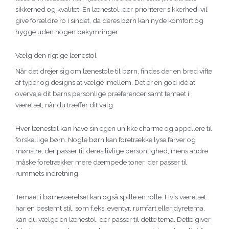
sikkerhed og kvalitet. En lænestol, der prioriterer sikkerhed, vil
give forældre ro i sindet, da deres børn kan nyde komfort og
hygge uden nogen bekymringer.
Vælg den rigtige lænestol
Når det drejer sig om lænestole til børn, findes der en bred vifte
af typer og designs at vælge imellem. Det er en god idé at
overveje dit barns personlige præferencer samt temaet i
værelset, når du træffer dit valg.
Hver lænestol kan have sin egen unikke charme og appellere til
forskellige børn. Nogle børn kan foretrække lyse farver og
mønstre, der passer til deres livlige personlighed, mens andre
måske foretrækker mere dæmpede toner, der passer til
rummets indretning.
Temaet i børneværelset kan også spille en rolle. Hvis værelset
har en bestemt stil, som f.eks. eventyr, rumfart eller dyretema,
kan du vælge en lænestol, der passer til dette tema. Dette giver