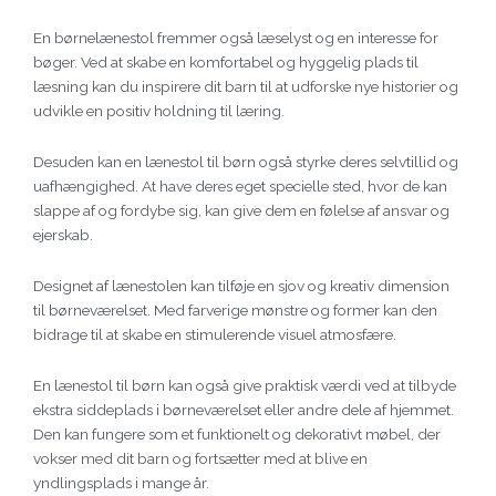
En børnelænestol fremmer også læselyst og en interesse for
bøger. Ved at skabe en komfortabel og hyggelig plads til
læsning kan du inspirere dit barn til at udforske nye historier og
udvikle en positiv holdning til læring.
Desuden kan en lænestol til børn også styrke deres selvtillid og
uafhængighed. At have deres eget specielle sted, hvor de kan
slappe af og fordybe sig, kan give dem en følelse af ansvar og
ejerskab.
Designet af lænestolen kan tilføje en sjov og kreativ dimension
til børneværelset. Med farverige mønstre og former kan den
bidrage til at skabe en stimulerende visuel atmosfære.
En lænestol til børn kan også give praktisk værdi ved at tilbyde
ekstra siddeplads i børneværelset eller andre dele af hjemmet.
Den kan fungere som et funktionelt og dekorativt møbel, der
vokser med dit barn og fortsætter med at blive en
yndlingsplads i mange år.