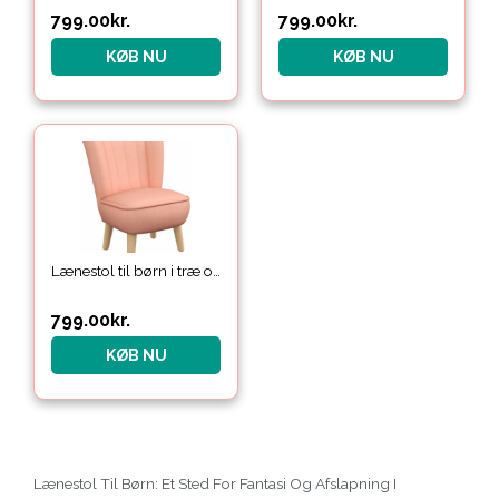
799.00
kr.
799.00
kr.
KØB NU
KØB NU
Lænestol til børn i træ og velour H56,5 cm – Natur/Pink
799.00
kr.
KØB NU
Lænestol Til Børn: Et Sted For Fantasi Og Afslapning I