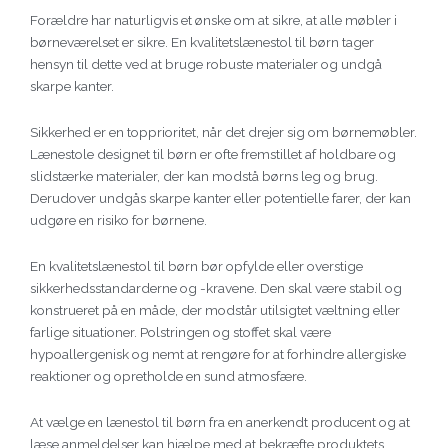
Forældre har naturligvis et ønske om at sikre, at alle møbler i
børneværelset er sikre. En kvalitetslænestol til børn tager
hensyn til dette ved at bruge robuste materialer og undgå
skarpe kanter.
Sikkerhed er en topprioritet, når det drejer sig om børnemøbler.
Lænestole designet til børn er ofte fremstillet af holdbare og
slidstærke materialer, der kan modstå børns leg og brug.
Derudover undgås skarpe kanter eller potentielle farer, der kan
udgøre en risiko for børnene.
En kvalitetslænestol til børn bør opfylde eller overstige
sikkerhedsstandarderne og -kravene. Den skal være stabil og
konstrueret på en måde, der modstår utilsigtet væltning eller
farlige situationer. Polstringen og stoffet skal være
hypoallergenisk og nemt at rengøre for at forhindre allergiske
reaktioner og opretholde en sund atmosfære.
At vælge en lænestol til børn fra en anerkendt producent og at
læse anmeldelser kan hjælpe med at bekræfte produktets