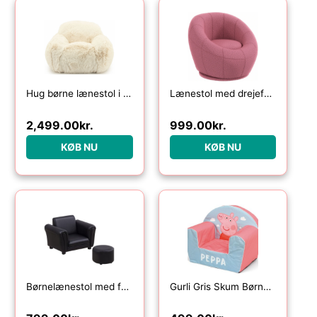
Hug børne lænestol i polyester plys H49 cm – Beige
Lænestol med drejefod til børn i teddy polyester H48 cm – Rosa
2,499.00
kr.
999.00
kr.
KØB NU
KØB NU
Børnelænestol med fodskammel, børnesofa, børnesofa, minisofa til 1,5-3 år gamle børn, børnemøbler, træ, sort, 54 x 42 x 41 cm
Gurli Gris Skum Børne Lænestol