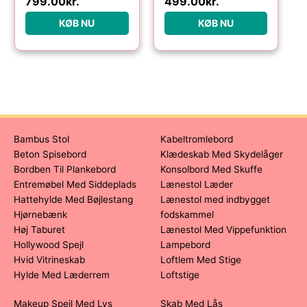
799.00
kr.
499.00
kr.
KØB NU
KØB NU
Bambus Stol
Kabeltromlebord
Beton Spisebord
Klædeskab Med Skydelåger
Bordben Til Plankebord
Konsolbord Med Skuffe
Entremøbel Med Siddeplads
Lænestol Læder
Hattehylde Med Bøjlestang
Lænestol med indbygget
Hjørnebænk
fodskammel
Høj Taburet
Lænestol Med Vippefunktion
Hollywood Spejl
Lampebord
Hvid Vitrineskab
Loftlem Med Stige
Hylde Med Læderrem
Loftstige
Makeup Spejl Med Lys
Skab Med Lås