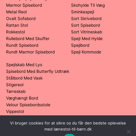
Marmor Spisebord
Skohylde Til Væg
Metal Reol
Sminkespejl
Ovalt Sofabord
Sort Skrivebord
Rattan Stol
Sort Spisebord
Rokkestol
Sort Vitrineskab
Rullebord Med Skuffer
Spejl Med Hylde
Rundt Spisebord
Spejlbord
Rundt Marmor Spisebord
Spejl Kommode
Spejlskab Med Lys
Spisebord Med Butterfly Udtræk
Stålbord Med Vask
Stigereol
Tørreskab
Væghængt Bord
Velour Spisebordsstole
Vippestol
Vi bruger cookies for at sikre os du får den bedste oplevelse
Dette medie ejes og drives af Tropic Traffic LLC-FZ | The Meydan
med lænestol-til-børn.dk
Hotel, Grandstand, 6th floor, Nad Al Sheba | Dubai | UAE